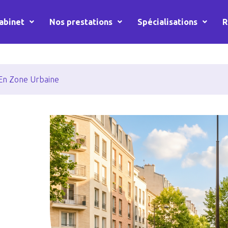
abinet
Nos prestations
Spécialisations
R
 En Zone Urbaine