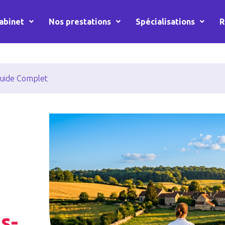
abinet
Nos prestations
Spécialisations
R
 Guide Complet
s-