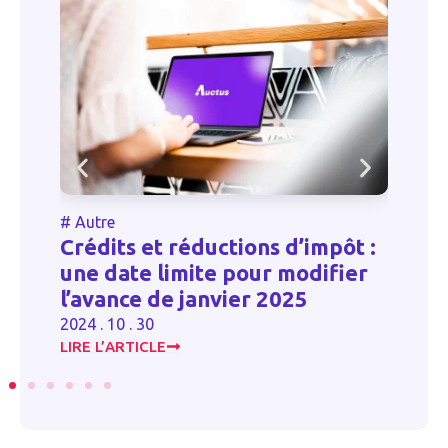
#
Autre
#
Crédits et réductions d’impôt :
Él
n
une date limite pour modifier
p
l’avance de janvier 2025
20
2024 . 10 . 30
LIRE L’ARTICLE
LI