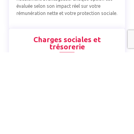
évaluée selon son impact réel sur votre
rémunération nette et votre protection sociale.
Charges sociales et
trésorerie
Vos cotisations CARPIMKO et URSSAF sont
provisionnées dès le début de l’exercice. Votre
plan de trésorerie intègre ces échéances
trimestrielles pour que vous sachiez à tout
moment ce que vous pouvez investir en
matériel de fabrication, en aménagement de
cabinet ou en formation.
Optimisation fiscale