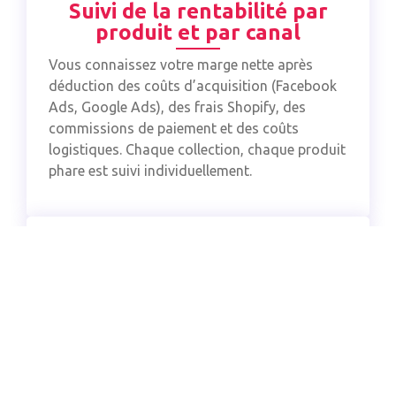
Suivi de la rentabilité par
produit et par canal
Vous connaissez votre marge nette après
déduction des coûts d’acquisition (Facebook
Ads, Google Ads), des frais Shopify, des
commissions de paiement et des coûts
logistiques. Chaque collection, chaque produit
phare est suivi individuellement.
Structuration juridique et
optimisation fiscale
Le statut le plus avantageux est identifié en
fonction de votre CA, de vos charges et de vos
objectifs. L’arbitrage rémunération/dividendes
est modélisé en société. Chaque levier fiscal
est activé pour maximiser ce qui vous revient.