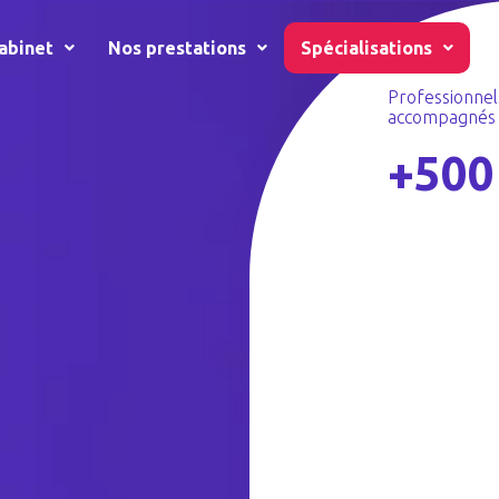
abinet
Nos prestations
Spécialisations
R
Professionnel
accompagnés
+500