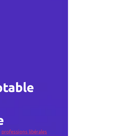
table
e
s
professions libérales