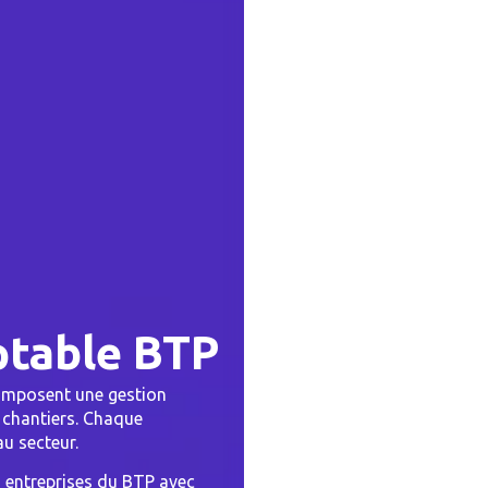
table BTP
 imposent une gestion
 chantiers.
Chaque
au secteur.
 entreprises du BTP avec