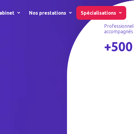
abinet
Nos prestations
Spécialisations
R
Professionnel
accompagnés
+500