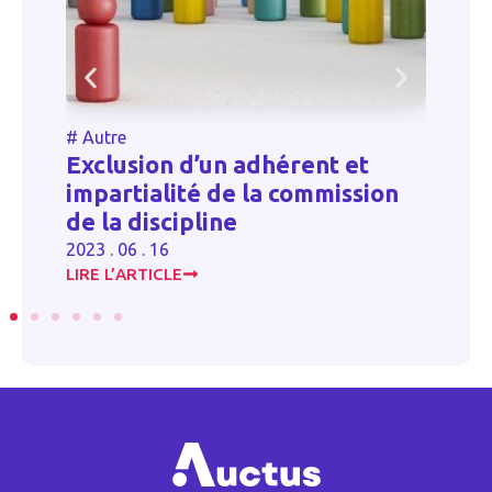
#
Autre
#
Autr
Exclusion d’un adhérent et
Sort 
impartialité de la commission
d’ori
de la discipline
2024 . 1
2023 . 06 . 16
LIRE L’ARTICLE
LIRE L’