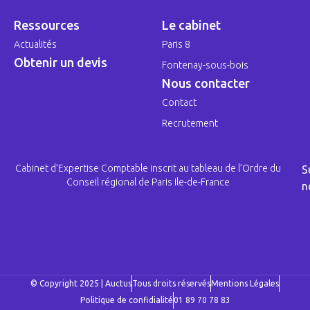
Ressources
Le cabinet
Actualités
Paris 8
Obtenir un devis
Fontenay-sous-bois
Nous contacter
Contact
Recrutement
Cabinet d’Expertise Comptable inscrit au tableau de l’Ordre du
S
Conseil régional de Paris Ile-de-France
n
© Copyright 2025 | Auctus
Tous droits réservés
Mentions Légales
Politique de confidialité
01 89 70 78 83