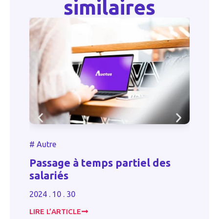
similaires
#
Au
#
Autre
PME
Passage à temps partiel des
tau
salariés
soc
2024 . 10 . 30
2024 
LIRE L’ARTICLE
LIRE 