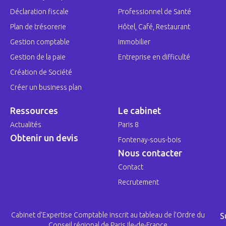
Déclaration fiscale
Professionnel de Santé
Plan de trésorerie
Hôtel, Café, Restaurant
Gestion comptable
Immobilier
Gestion de la paie
Entreprise en difficulté
Création de Société
Créer un business plan
Ressources
Le cabinet
Actualités
Paris 8
Obtenir un devis
Fontenay-sous-bois
Nous contacter
Contact
Recrutement
Cabinet d’Expertise Comptable inscrit au tableau de l’Ordre du
S
Conseil régional de Paris Ile-de-France