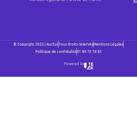
n
© Copyright 2025 | Auctus
Tous droits réservés
Mentions Légales
Politique de confidialité
01 89 70 78 83
Powered by