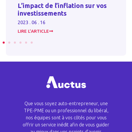
e
V
L’impact de l’inflation sur vos
e
b
investissements
f
2023 . 06 . 16
20
LIRE L’ARTICLE
LI
Que vous soyez auto-entrepreneur, une
TPE-PME ou un professionnel du libéral,
nos équipes sont à vos côtés pour vous
offrir un service inédit afin de vous guider
au mieux dans vos projets d’avenir.