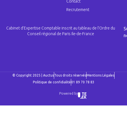
Contact
Recrutement
Cabinet d’Expertise Comptable inscrit au tableau de l’Ordre du
S
Conseil régional de Paris Ile-de-France
n
© Copyright 2025 | Auctus
Tous droits réservés
Mentions Légales
Politique de confidialité
01 89 70 78 83
Powered by