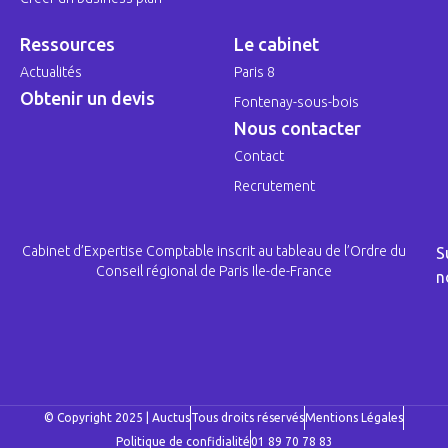
Ressources
Le cabinet
Actualités
Paris 8
Obtenir un devis
Fontenay-sous-bois
Nous contacter
Contact
Recrutement
Cabinet d’Expertise Comptable inscrit au tableau de l’Ordre du
S
Conseil régional de Paris Ile-de-France
n
© Copyright 2025 | Auctus
Tous droits réservés
Mentions Légales
Politique de confidialité
01 89 70 78 83