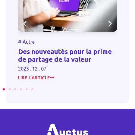
#
#
Autre
F
de
Des nouveautés pour la prime
l
té
de partage de la valeur
e
2023 . 12 . 07
20
LIRE L’ARTICLE
LI