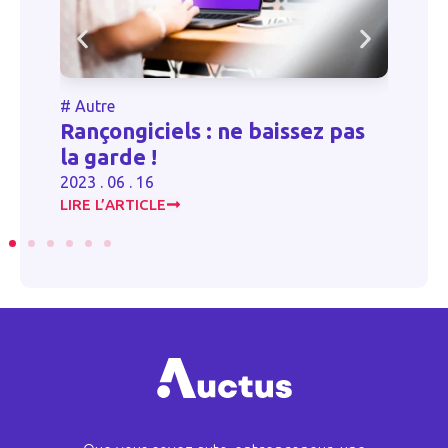
#
Autre
#
Autr
Rançongiciels : ne baissez pas
Déten
la garde !
et do
2023 . 06 . 16
2023 . 0
LIRE L’ARTICLE
LIRE L’