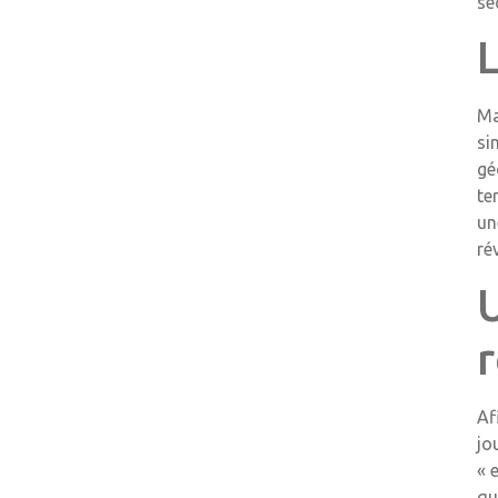
se
Ma
si
gé
te
un
ré
Af
jo
« 
qu