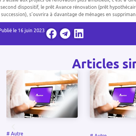
 second dispositif, le prêt Avance rénovation (prêt hypothécair
 succession), s’ouvrira à davantage de ménages en supprimant
Publié le
16 juin 2023
Articles si
#
Autre
#
Autre