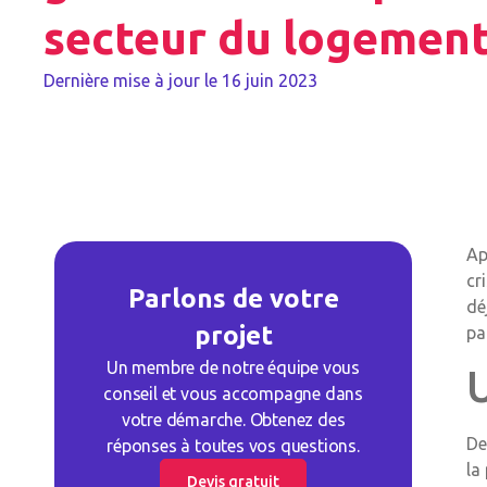
secteur du logemen
Dernière mise à jour le
16 juin 2023
Ap
cr
Parlons de votre
dé
projet
pa
Un membre de notre équipe vous
U
conseil et vous accompagne dans
votre démarche. Obtenez des
De
réponses à toutes vos questions.
la
Devis gratuit