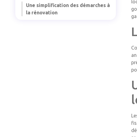
lo
Une simplification des démarches à
go
la rénovation
ga
L
Co
an
pr
po
U
l
Le
fi
dé