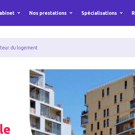
abinet
Nos prestations
Spécialisations
R
cteur du logement
le