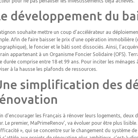
cteur pour ne pas pénaliser les investissements déjà achevés.
Le développement du bail
tignon souhaite mettre un coup d’accélérateur au déploiement du
mple. Afin de faire baisser le prix d’une opération immobilièr
ographique), le foncier et le bâti sont dissociés. Ainsi, l’acqu
rrain appartenant à un Organisme Foncier Solidaire (OFS). Terrai
e durée comprise entre 18 et 99 ans. Pour inciter les ménages à
viser à la hausse les plafonds de ressources.
Une simplification des d
rénovation
in d’encourager les Français à rénover leurs logements, deux d
ur. Le premier, MaPrimeRenov’, va évoluer pour être plus lisible. C
efficacité », qui se concentre sur le changement du système de 
i s’attèle aux projets de rénovation plus ambitieux, c’est-à-dir