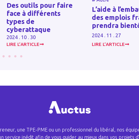
L’aide à l’embauche
Zones blanches
des emplois francs
solution de l’
prendra bientôt fin
par satellite
2024 . 11 . 27
2023 . 12 . 07
LIRE L’ARTICLE
LIRE L’ARTICLE
eneur, une TPE-PME ou un professionnel du libéral, nos équipe
 un service inédit afin de vous guider au mieux dans vos projets d’