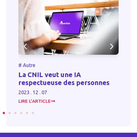
#
Autre
#
es
La CNIL veut une IA
O
respectueuse des personnes
l
2023 . 12 . 07
20
LIRE L’ARTICLE
LI