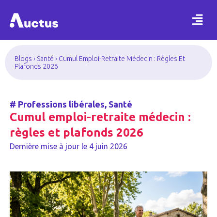
Blogs
›
Santé
›
Cumul Emploi-Retraite Médecin : Règles Et
Plafonds 2026
#
Professions libérales
,
Santé
Cumul emploi-retraite médecin :
règles et plafonds 2026
Dernière mise à jour le
4 juin 2026