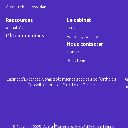
Créer un business plan
Ressources
Le cabinet
Actualités
Paris 8
Obtenir un devis
Fontenay-sous-bois
Nous contacter
Contact
Recrutement
Cabinet d’Expertise Comptable inscrit au tableau de l’Ordre du
S
Conseil régional de Paris Ile-de-France
n
© Copyright 2025 | Auctus
Tous droits réservés
Mentions Légales