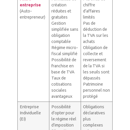
entreprise
création
chiffre
(Auto-
réduites et
d’affaires
entrepreneur)
gratuites
limités
Gestion
Pas de
simplifiée sans
déduction de
obligation
la TVA sur les
comptable
achats
Régime micro-
Obligation de
fiscal simplifié
collecte et
Possibilité de
reversement
franchise en
de la TVA si
base de TVA
les seuils sont
Taux de
dépassés
cotisations
Patrimoine
sociales
personnel non
avantageux
protégé
Entreprise
Possibilité
Obligations
Individuelle
d’opter pour
déclaratives
(EI)
le régime réel
plus
d’imposition
complexes