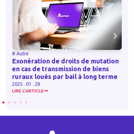
#
Autre
Exonération de droits de mutation
en cas de transmission de biens
ruraux loués par bail à long terme
2025 . 01 . 28
LIRE L’ARTICLE