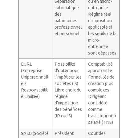
Séparation
qu’en micro-
automatique
entreprise
des
Régime réel
patrimoines
d’imposition
professionnel
applicable si
et personnel
les seuils de la
micro-
entreprise
sont dépassés
EURL
Possibilité
Comptabilité
(Entreprise
d’opter pour
approfondie
Unipersonnell
l’impôt sur les
Formalités de
e à
sociétés (IS)
création plus
Responsabilit
Libre choix du
complexes
é Limitée)
régime
Dirigeant
d’imposition
considéré
des bénéfices
comme
(IR ou IS)
travailleur non
salarié (TNS)
SASU (Société
Président
Coût des