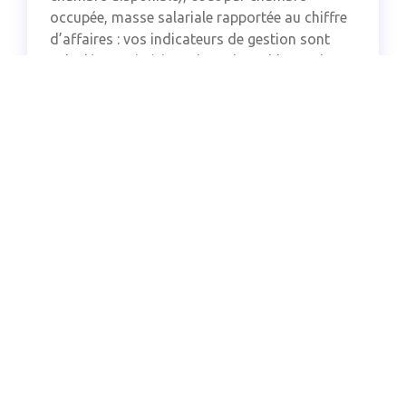
occupée, masse salariale rapportée au chiffre
d’affaires : vos indicateurs de gestion sont
calculés et mis à jour dans des tableaux de
bord clairs. Vous pilotez votre établissement
sur des données fiables.
Gestion de la saisonnalité
Votre prévisionnel de trésorerie intègre les
fluctuations d’activité liées aux saisons
touristiques. Les périodes creuses sont
anticipées, les recrutements saisonniers
planifiés et vos investissements calés sur les
moments favorables.
Création, reprise ou