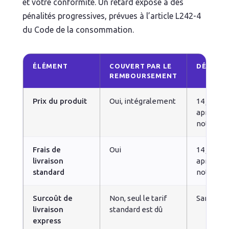
et votre conformité. Un retard expose à des
pénalités progressives, prévues à l’article L242-4
du Code de la consommation.
ÉLÉMENT
COUVERT PAR LE
DÉLAI
REMBOURSEMENT
Prix du produit
Oui, intégralement
14 jours
après
notificat
Frais de
Oui
14 jours
livraison
après
standard
notificat
Surcoût de
Non, seul le tarif
Sans obj
livraison
standard est dû
express