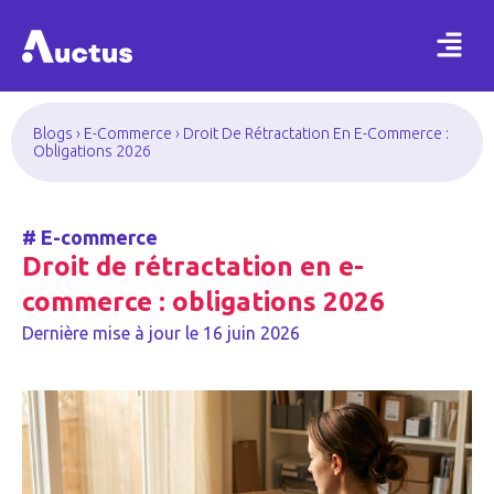
Blogs
›
E-Commerce
›
Droit De Rétractation En E-Commerce :
Obligations 2026
#
E-commerce
Droit de rétractation en e-
commerce : obligations 2026
Dernière mise à jour le
16 juin 2026