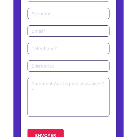
Page
contact
ENVOYER