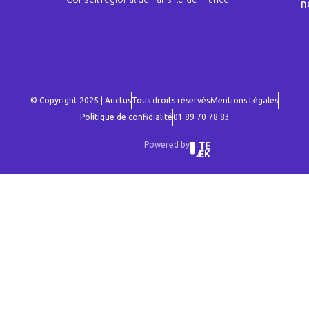
n
© Copyright 2025 | Auctus
Tous droits réservés
Mentions Légales
Politique de confidialité
01 89 70 78 83
Powered by