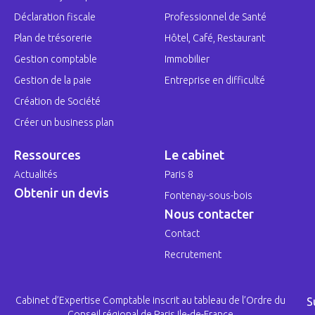
Déclaration fiscale
Professionnel de Santé
Plan de trésorerie
Hôtel, Café, Restaurant
Gestion comptable
Immobilier
Gestion de la paie
Entreprise en difficulté
Création de Société
Créer un business plan
Ressources
Le cabinet
Actualités
Paris 8
Obtenir un devis
Fontenay-sous-bois
Nous contacter
Contact
Recrutement
Cabinet d’Expertise Comptable inscrit au tableau de l’Ordre du
S
Conseil régional de Paris Ile-de-France