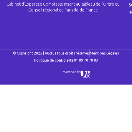
Cabinet d’Expertise Comptable inscrit au tableau de l’Ordre du
S
Conseil régional de Paris Ile-de-France
n
© Copyright 2025 | Auctus
Tous droits réservés
Mentions Légales
Politique de confidialité
01 89 70 78 83
Powered by