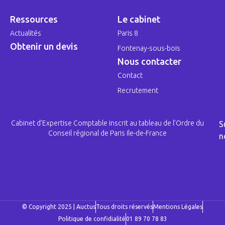
Ressources
Le cabinet
Actualités
Paris 8
Obtenir un devis
Fontenay-sous-bois
Nous contacter
Contact
Recrutement
Cabinet d’Expertise Comptable inscrit au tableau de l’Ordre du
S
Conseil régional de Paris Ile-de-France
n
© Copyright 2025 | Auctus
Tous droits réservés
Mentions Légales
Politique de confidialité
01 89 70 78 83