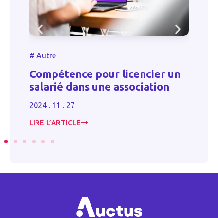
#
Autre
ence pour licencier un
Que faire de l’
 dans une association
artificielle ?
 27
2024 . 10 . 30
ICLE
LIRE L’ARTICLE