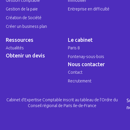
Gestion comptable
Immobilier
Gestion de la paie
Entreprise en difficulté
Création de Société
Créer un business plan
Ressources
Le cabinet
Actualités
Paris 8
Obtenir un devis
Fontenay-sous-bois
Nous contacter
Contact
Recrutement
Cabinet d’Expertise Comptable inscrit au tableau de l’Ordre du
S
Conseil régional de Paris Ile-de-France
n