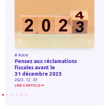
#
Autre
#
Pensez aux réclamations
D
fiscales avant le
T
31 décembre 2023
20
2023 . 12 . 07
LIRE L’ARTICLE
LI