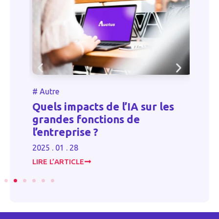
#
Autre
#
Quels impacts de l’IA sur les
L
grandes fonctions de
c
l’entreprise ?
20
2025 . 01 . 28
LIRE L’ARTICLE
LI