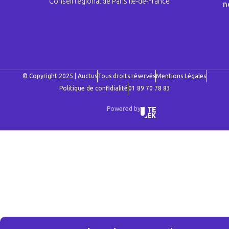
Conseil régional de Paris Ile-de-France
n
© Copyright 2025 | Auctus
Tous droits réservés
Mentions Légales
Politique de confidialité
01 89 70 78 83
Powered by