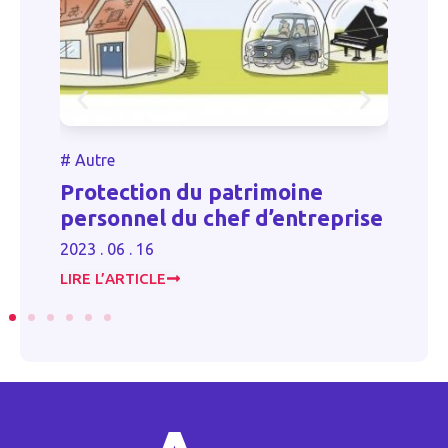
#
Autre
Autre
Compte d
rotection du patrimoine
des bénév
ersonnel du chef d’entreprise
déclarati
3 . 06 . 16
2025 . 01 . 28
RE L’ARTICLE
LIRE L’ARTICL