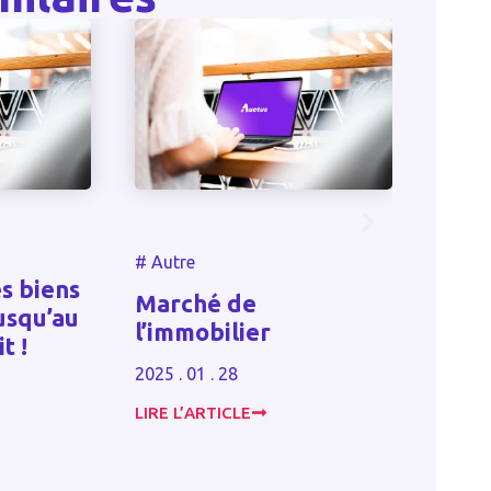
#
Autre
#
Autre
ns
Revalorisa
Marché de
au
barème de 
l’immobilier
le revenu
2025 . 01 . 28
2024 . 10 . 30
LIRE L’ARTICLE
LIRE L’ARTICLE