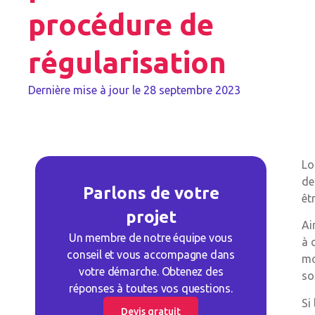
procédure de
régularisation
Dernière mise à jour le
28 septembre 2023
Lo
de
Parlons de votre
êt
projet
Ai
Un membre de notre équipe vous
à 
conseil et vous accompagne dans
mo
votre démarche. Obtenez des
so
réponses à toutes vos questions.
Si
Devis gratuit