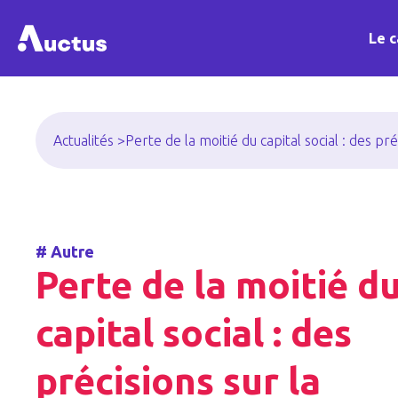
Le c
Actualités >
Perte de la moitié du capital social : des pr
#
Autre
Perte de la moitié d
capital social : des
précisions sur la