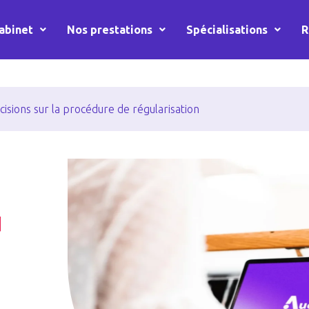
abinet
Nos prestations
Spécialisations
R
écisions sur la procédure de régularisation
u