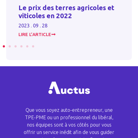
l
Le prix des terres agricoles et
P
s
viticoles en 2022
t
2023 . 09 . 28
20
LIRE L’ARTICLE
LI
Que vous soyez auto-entrepreneur, une
TPE-PME ou un professionnel du libéral,
nos équipes sont à vos côtés pour vous
offrir un service inédit afin de vous guider