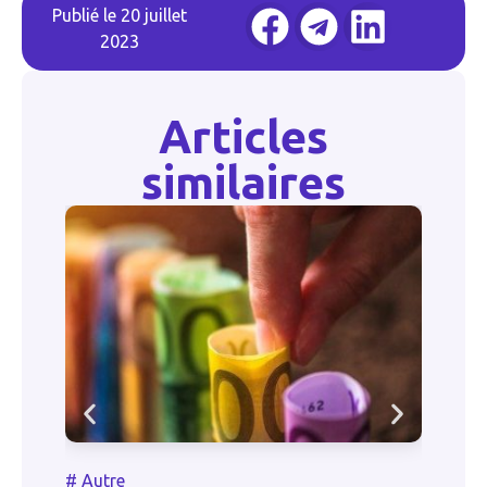
Publié le
20 juillet
2023
Articles
similaires
#
Autre
#