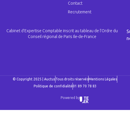
Contact
Recrutement
Cabinet d’Expertise Comptable inscrit au tableau de l’Ordre du
S
Conseil régional de Paris Ile-de-France
n
© Copyright 2025 | Auctus
Tous droits réservés
Mentions Légales
Politique de confidialité
01 89 70 78 83
Powered by