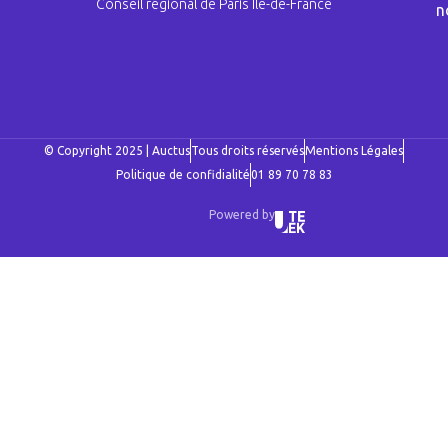
Conseil régional de Paris Ile-de-France
n
© Copyright 2025 | Auctus
Tous droits réservés
Mentions Légales
Politique de confidialité
01 89 70 78 83
Powered by