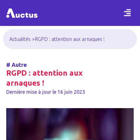
Actualités >
RGPD : attention aux arnaques !
#
Autre
RGPD : attention aux
arnaques !
Dernière mise à jour le
16 juin 2023