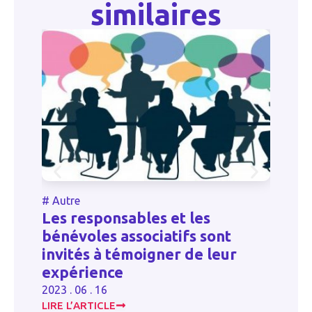
similaires
#
Autre
#
Les responsables et les
bénévoles associatifs sont
R
lir
invités à témoigner de leur
to
expérience
20
2023 . 06 . 16
LIRE L’ARTICLE
LI