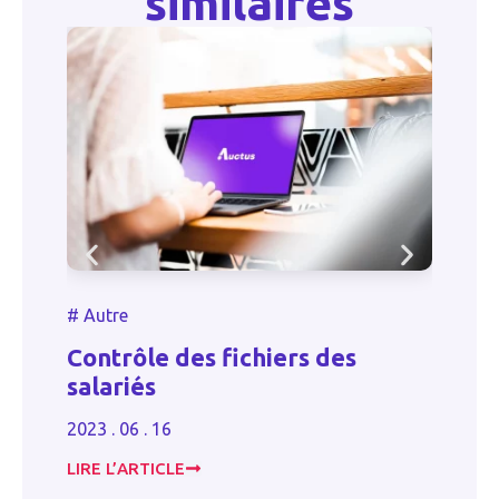
similaires
#
Autre
#
Contrôle des fichiers des
P
salariés
20
2023 . 06 . 16
LIRE L’ARTICLE
LI