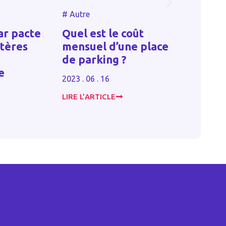
#
Sant
#
Autre
Acti
ar pacte
Quel est le coût
excl
itères
mensuel d’une place
civi
de parking ?
rem
e
ses 
2023 . 06 . 16
2024 . 
LIRE L’ARTICLE
LIRE L