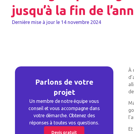
jusqu’à la fin de l’an
Dernière mise à jour le
14 novembre 2024
À 
d’
Parlons de votre
al
projet
de
Un membre de notre équipe vous
Ma
conseil et vous accompagne dans
go
votre démarche. Obtenez des
l’
réponses à toutes vos questions.
Et
Devis gratuit