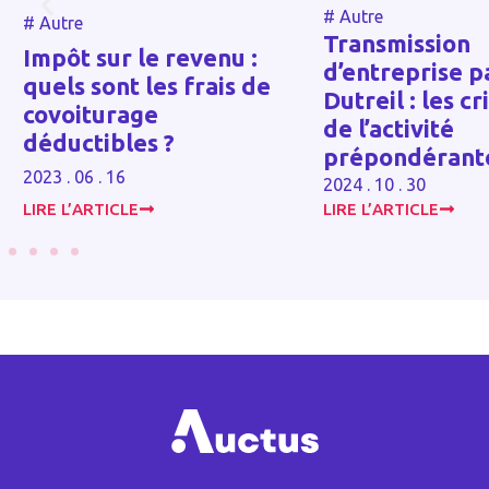
#
Autre
#
Autre
Transmission
Impôt sur le revenu :
d’entreprise p
quels sont les frais de
Dutreil : les cr
covoiturage
de l’activité
déductibles ?
prépondérant
2023 . 06 . 16
2024 . 10 . 30
LIRE L’ARTICLE
LIRE L’ARTICLE