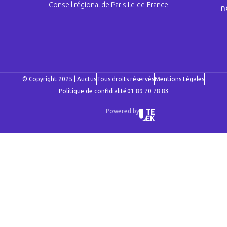
Conseil régional de Paris Ile-de-France
n
© Copyright 2025 | Auctus
Tous droits réservés
Mentions Légales
Politique de confidialité
01 89 70 78 83
Powered by