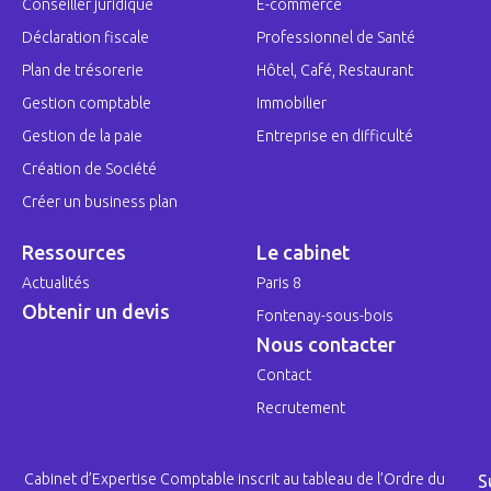
Conseiller juridique
E-commerce
Déclaration fiscale
Professionnel de Santé
Plan de trésorerie
Hôtel, Café, Restaurant
Gestion comptable
Immobilier
Gestion de la paie
Entreprise en difficulté
Création de Société
Créer un business plan
Ressources
Le cabinet
Actualités
Paris 8
Obtenir un devis
Fontenay-sous-bois
Nous contacter
Contact
Recrutement
Cabinet d’Expertise Comptable inscrit au tableau de l’Ordre du
S