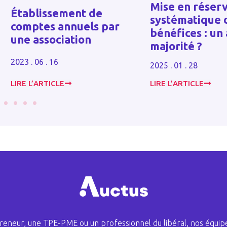
Mise en réser
Établissement de
systématique 
comptes annuels par
bénéfices : un
une association
majorité ?
2023 . 06 . 16
2025 . 01 . 28
LIRE L’ARTICLE
LIRE L’ARTICLE
eneur, une TPE-PME ou un professionnel du libéral, nos équipe