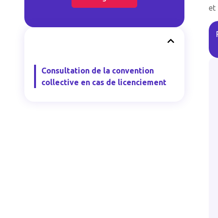
et
Consultation de la convention
collective en cas de licenciement
#
Autre
des