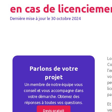
en cas de licencieme
Dernière mise à jour le
30 octobre 2024
Lo
Co
Parlons de votre
l’
projet
vo
pe
Un membre de notre équipe vous
li
conseil et vous accompagne dans
pa
votre démarche. Obtenez des
réponses à toutes vos questions.
Et
ve
Devis gratuit