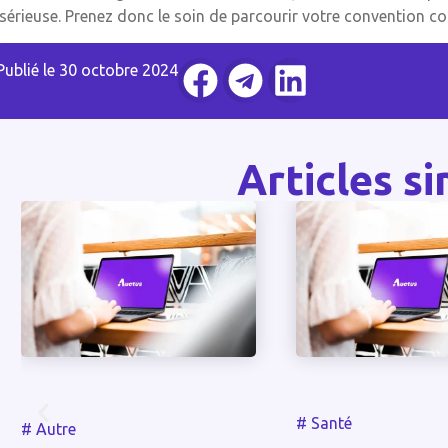
 sérieuse. Prenez donc le soin de parcourir votre convention c
Publié le
30 octobre 2024
Articles si
#
Santé
#
Autre