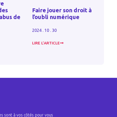
ve
Inse
des
Faire jouer son droit à
d’ex
 abus de
l’oubli numérique
asso
stat
2024 . 10 . 30
2023 . 
LIRE L’ARTICLE
LIRE L
s sont à vos côtés pour vous