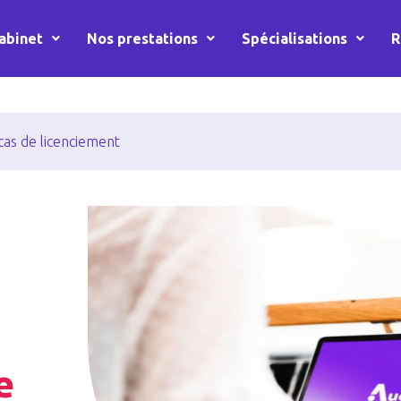
abinet
Nos prestations
Spécialisations
R
 cas de licenciement
e