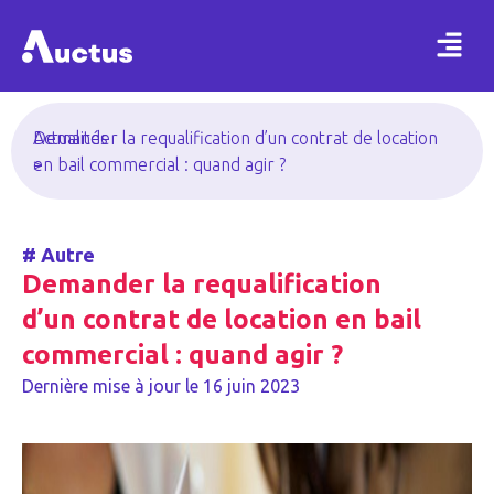
Actualités
Demander la requalification d’un contrat de location
>
en bail commercial : quand agir ?
#
Autre
Demander la requalification
d’un contrat de location en bail
commercial : quand agir ?
Dernière mise à jour le
16 juin 2023