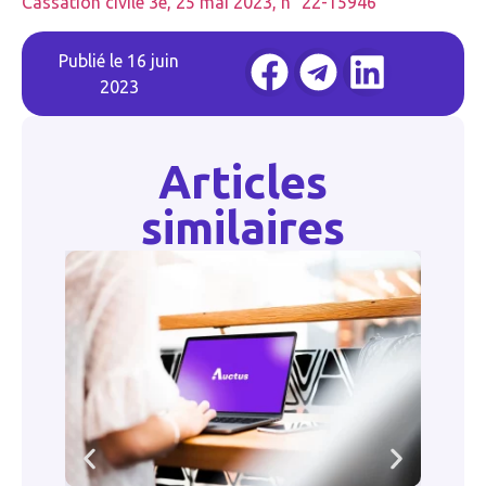
Cassation civile 3e, 25 mai 2023, n° 22-15946
Publié le
16 juin
2023
Articles
similaires