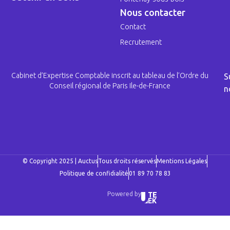
Nous contacter
Contact
Recrutement
Cabinet d’Expertise Comptable inscrit au tableau de l’Ordre du
S
Conseil régional de Paris Ile-de-France
n
© Copyright 2025 | Auctus
Tous droits réservés
Mentions Légales
Politique de confidialité
01 89 70 78 83
Powered by