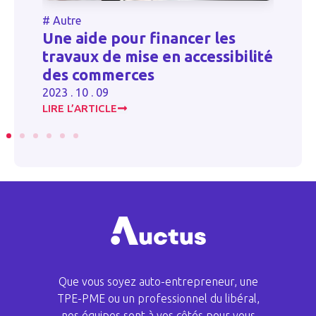
#
Autre
#
Une aide pour financer les
r
So
travaux de mise en accessibilité
av
des commerces
20
2023 . 10 . 09
LIRE L’ARTICLE
LI
Que vous soyez auto-entrepreneur, une
TPE-PME ou un professionnel du libéral,
nos équipes sont à vos côtés pour vous