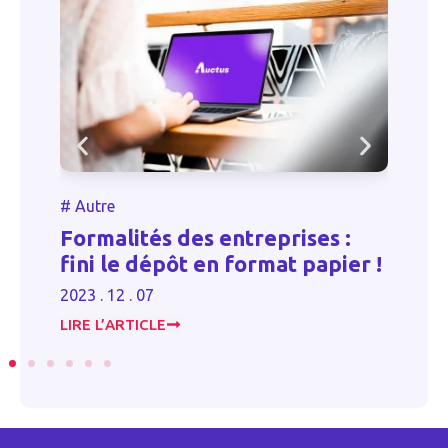
#
#
Autre
T
s
Formalités des entreprises :
l
fini le dépôt en format papier !
d
2023 . 12 . 07
20
LIRE L’ARTICLE
LI