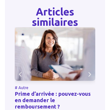
Articles
similaires
#
Autre
#
Prime d’arrivée : pouvez-vous
Q
s
en demander le
c
remboursement ?
i