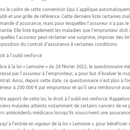
ns le cadre de cette convention (qui s’applique automatiqueme
oubli et une grille de référence. Cette dernière liste certaines m
mande d’assurance, mais pour lesquelles l’assureur n’a pas le
rantie. Elle liste également les maladies que l’emprunteur doit
squelles l’assureur peut réclamer une surprime, imposer des li
oposition du contrat d’assurance à certaines conditions.
oit à l’oubli renforcé
âce à la loi « Lemoine » du 28 février 2022, le questionnaire m
ressé par l’assureur à l’emprunteur, a pour but d’évaluer le ris
ntrat. Ainsi, depuis cette date, ce questionnaire n’est plus à f
férieur à 200 000 € par emprunteur et qu’il sera remboursé avan
tre apport de cette loi, le droit à l’oubli est renforcé. Rappelon
ciens malades atteints notamment de certains cancers de ne p
urs antécédents médicaux lorsqu’ils souscrivent une assurance
squ’à l’entrée en vigueur de la loi « Lemoine », pour bénéficier 