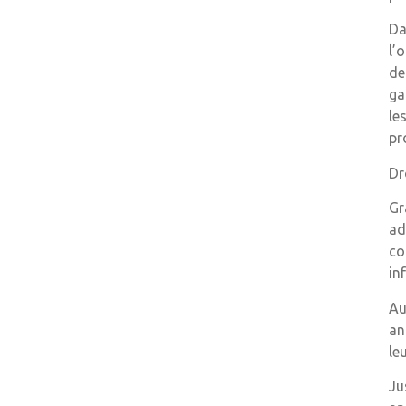
Da
l’
de
ga
le
pr
Dr
Gr
ad
co
in
Au
an
le
Ju