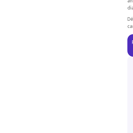
an
di
Dé
ca