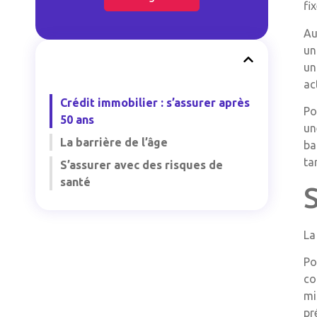
fi
Au
un
un
ac
Crédit immobilier : s’assurer après
Po
50 ans
un
La barrière de l’âge
ba
ta
S’assurer avec des risques de
santé
S
La
Po
co
mi
pr