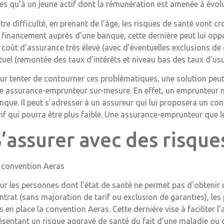
xes qu’à un jeune actif dont la rémunération est amenée à évolu
tre difficulté, en prenant de l’âge, les risques de santé vont 
 financement auprès d’une banque, cette dernière peut lui oppo
 coût d’assurance très élevé (avec d’éventuelles exclusions de 
tuel (remontée des taux d’intérêts et niveau bas des taux d’usur
ur tenter de contourner ces problématiques, une solution peut
e assurance-emprunteur sur-mesure. En effet, un emprunteur n’e
nque. Il peut s’adresser à un assureur qui lui proposera un co
rif qui pourra être plus faible. Une assurance-emprunteur que l
’assurer avec des risque
 convention Aeras
ur les personnes dont l’état de santé ne permet pas d’obteni
ntrat (sans majoration de tarif ou exclusion de garanties), les
s en place la convention Aeras. Cette dernière vise à faciliter 
ésentant un risque aggravé de santé du fait d’une maladie ou 