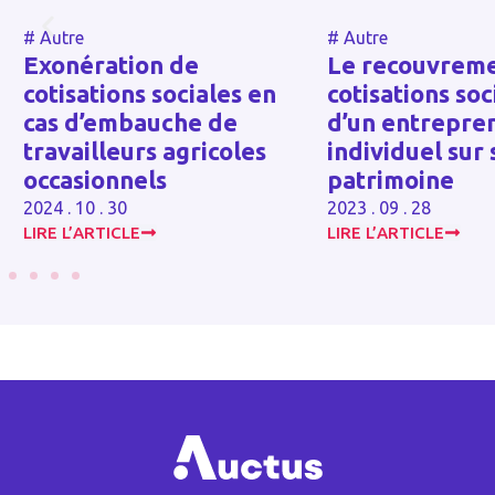
#
Autre
#
Autre
Le recouvrement des
Quand la p
n
cotisations sociales
de liquidati
d’un entrepreneur
judiciaire d
individuel sur son
société est
patrimoine
son dirigea
2023 . 09 . 28
2023 . 12 . 07
LIRE L’ARTICLE
LIRE L’ARTICLE