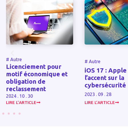
#
Autre
#
Autre
iOS 17 : Apple met
Dépassemen
l’accent sur la
plafond du L
cybersécurité
2023 . 06 . 16
2023 . 09 . 28
LIRE L’ARTICLE
LIRE L’ARTICLE