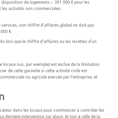
à disposition de logements ;- 391 000 € pour les
et les activités non commerciales.
e services, son chiffre d’affaires global ne doit pas
 000 €.
s lors que le chiffre d’affaires ou les recettes d’un
de locaux nus, par exemple) est exclue de la limitation
ier de cette garantie si cette activité civile est
 commerciale ou agricole exercée par l’entreprise, et
on
ificateur dans les locaux pour commencer à contrôler les
 sa dernière intervention sur place, et non à celle de la