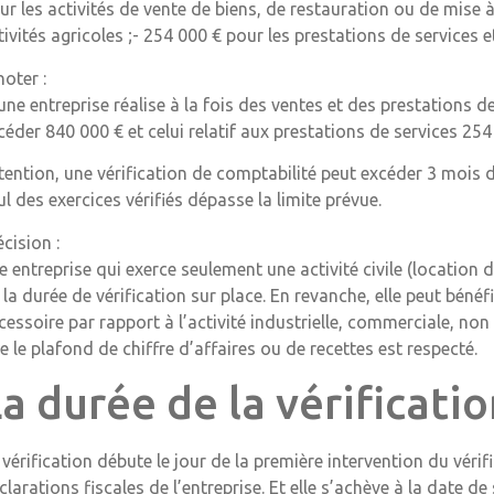
ur les activités de vente de biens, de restauration ou de mise 
tivités agricoles ;- 254 000 € pour les prestations de services 
noter :
 une entreprise réalise à la fois des ventes et des prestations d
céder 840 000 € et celui relatif aux prestations de services 254
tention, une vérification de comptabilité peut excéder 3 mois dè
ul des exercices vérifiés dépasse la limite prévue.
écision :
e entreprise qui exerce seulement une activité civile (location 
 la durée de vérification sur place. En revanche, elle peut bénéfic
cessoire par rapport à l’activité industrielle, commerciale, non
e le plafond de chiffre d’affaires ou de recettes est respecté.
a durée de la vérificati
 vérification débute le jour de la première intervention du vér
clarations fiscales de l’entreprise. Et elle s’achève à la date de