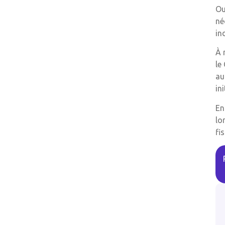
Ou
né
in
À 
le
au
in
En
lo
fis