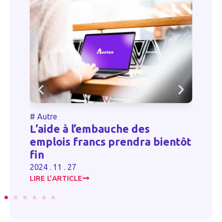
#
Autre
#
x
L’aide à l’embauche des
P
nt
emplois francs prendra bientôt
2
fin
20
2024 . 11 . 27
LIRE L’ARTICLE
LI