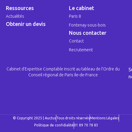
Ressources
Le cabinet
Actualités
Paris 8
Obtenir un devis
Fontenay-sous-bois
Nous contacter
Contact
Recrutement
Cabinet d’Expertise Comptable inscrit au tableau de l’Ordre du
S
Conseil régional de Paris Ile-de-France
n
© Copyright 2025 | Auctus
Tous droits réservés
Mentions Légales
Politique de confidialité
01 89 70 78 83