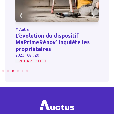
#
Autre
#
L’évolution du dispositif
t
A
MaPrimeRénov’ inquiète les
a
propriétaires
20
2023 . 07 . 20
LIRE L’ARTICLE
LI