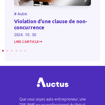
#
Autre
#
de
Violation d’une clause de non-
F
concurrence
20
2024 . 10 . 30
LIRE L’ARTICLE
LI
Que vous soyez auto-entrepreneur, une
TPE-PME ou un professionnel du libéral,