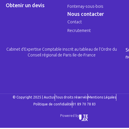
Obtenir un devis
Fontenay-sous-bois
Nous contacter
Contact
Recrutement
Cabinet d’Expertise Comptable inscrit au tableau de l’Ordre du
S
Conseil régional de Paris Ile-de-France
n
© Copyright 2025 | Auctus
Tous droits réservés
Mentions Légales
Politique de confidialité
01 89 70 78 83
Powered by