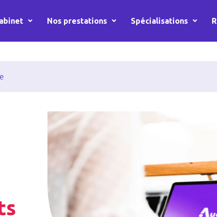
abinet
Nos prestations
Spécialisations
R
se
ts