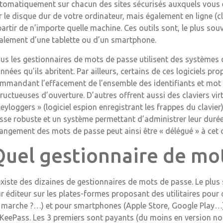
tomatiquement sur chacun des sites sécurisés auxquels vous
r le disque dur de votre ordinateur, mais également en ligne (c
partir de n’importe quelle machine. Ces outils sont, le plus souv
alement d’une tablette ou d’un smartphone.
us les gestionnaires de mots de passe utilisent des systèmes 
nnées qu’ils abritent. Par ailleurs, certains de ces logiciels 
mmandant l’effacement de l’ensemble des identifiants et mot 
fructueuses d’ouverture. D’autres offrent aussi des claviers vir
keyloggers » (logiciel espion enregistrant les frappes du clavier
sse robuste et un système permettant d’administrer leur durée de
angement des mots de passe peut ainsi être « délégué » à cet o
Quel gestionnaire de mot
 existe des dizaines de gestionnaires de mots de passe. Le plus 
ur éditeur sur les plates-formes proposant des utilitaires po
 marche ?…) et pour smartphones (Apple Store, Google Play…)
 KeePass. Les 3 premiers sont payants (du moins en version non l