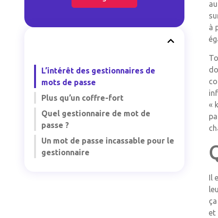
au
su
à 
ég
To
do
L’intérêt des gestionnaires de
co
mots de passe
in
Plus qu’un coffre-fort
« 
Quel gestionnaire de mot de
pa
passe ?
ch
Un mot de passe incassable pour le
gestionnaire
Il
le
ça
et