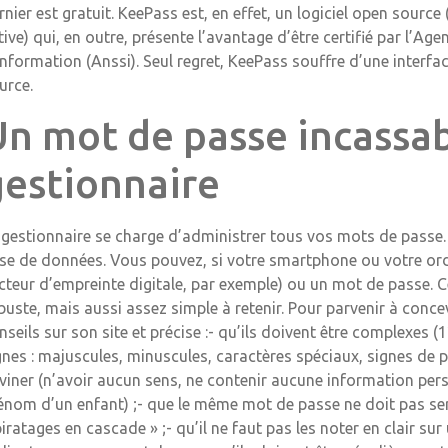
rnier est gratuit. KeePass est, en effet, un logiciel open sour
tive) qui, en outre, présente l’avantage d’être certifié par l’Ag
information (Anssi). Seul regret, KeePass souffre d’une interf
urce.
Un mot de passe incassab
gestionnaire
 gestionnaire se charge d’administrer tous vos mots de passe. I
se de données. Vous pouvez, si votre smartphone ou votre ordi
ecteur d’empreinte digitale, par exemple) ou un mot de passe. Ce
buste, mais aussi assez simple à retenir. Pour parvenir à conc
nseils sur son site et précise :- qu’ils doivent être complexe
gnes : majuscules, minuscules, caractères spéciaux, signes de 
viner (n’avoir aucun sens, ne contenir aucune information pe
énom d’un enfant) ;- que le même mot de passe ne doit pas serv
piratages en cascade » ;- qu’il ne faut pas les noter en clair sur