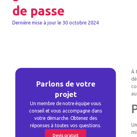
de passe
Dernière mise à jour le
30 octobre 2024
À 
dé
Parlons de votre
co
projet
au
Un membre de notre équipe vous
P
conseil et vous accompagne dans
votre démarche. Obtenez des
Un
réponses à toutes vos questions.
mi
Devis gratuit