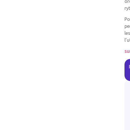
or
ry
Po
pe
le
l’
su