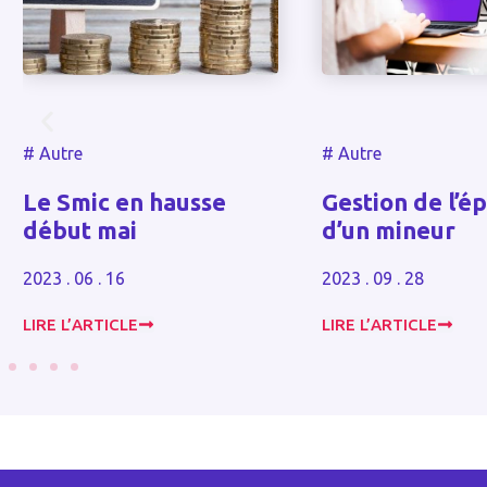
#
Autre
#
Autre
Peut-on récla
Gestion de l’épargne
intérêts léga
d’un mineur
des pénalités
retard ?
2023 . 09 . 28
2024 . 10 . 30
LIRE L’ARTICLE
LIRE L’ARTICLE