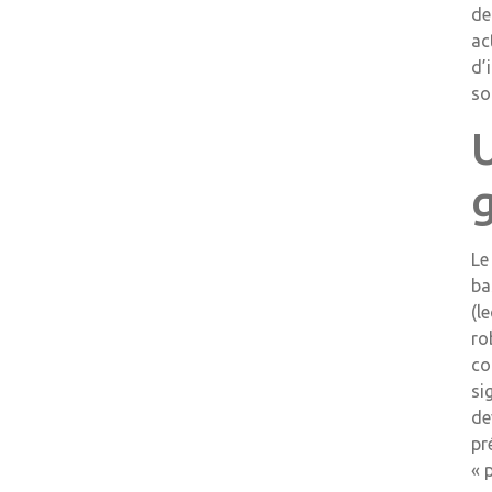
de
ac
d’
so
Le
ba
(l
ro
co
si
de
pr
« 