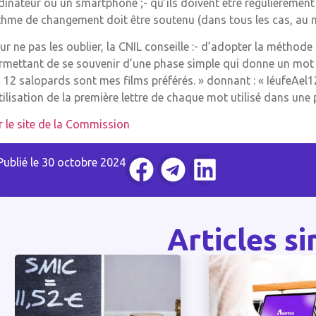
dinateur ou un smartphone ;- qu’ils doivent être régulièrement ch
thme de changement doit être soutenu (dans tous les cas, au m
ur ne pas les oublier, la CNIL conseille :- d’adopter la méthode
rmettant de se souvenir d’une phase simple qui donne un mot d
s 12 salopards sont mes films préférés. » donnant : « IéufeAe
utilisation de la première lettre de chaque mot utilisé dans une p
r le site de la Commission
Publié le
30 octobre 2024
Articles si