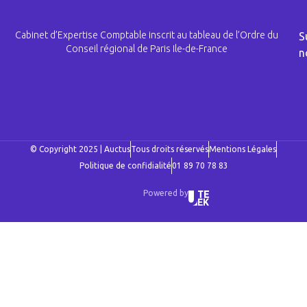
Cabinet d’Expertise Comptable inscrit au tableau de l’Ordre du
S
Conseil régional de Paris Ile-de-France
n
© Copyright 2025 | Auctus
Tous droits réservés
Mentions Légales
Politique de confidialité
01 89 70 78 83
Powered by