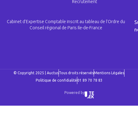
Recrutement
Cabinet d’Expertise Comptable inscrit au tableau de l’Ordre du
S
Conseil régional de Paris Ile-de-France
n
© Copyright 2025 | Auctus
Tous droits réservés
Mentions Légales
Politique de confidialité
01 89 70 78 83
Powered by