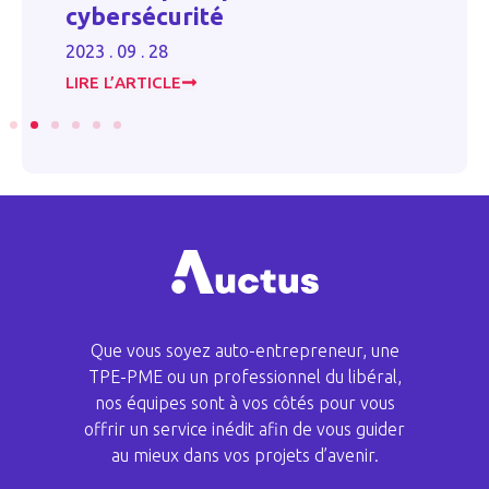
soutien au secteur agricole
d
2025 . 01 . 28
20
LIRE L’ARTICLE
LI
Que vous soyez auto-entrepreneur, une
TPE-PME ou un professionnel du libéral,
nos équipes sont à vos côtés pour vous
offrir un service inédit afin de vous guider
au mieux dans vos projets d’avenir.