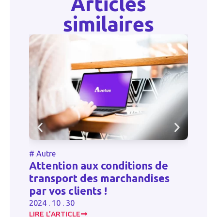
Articles
similaires
#
Autre
#
Autr
Attention aux conditions de
Fête 
transport des marchandises
gérer
par vos clients !
2023 . 0
2024 . 10 . 30
LIRE L’ARTICLE
LIRE L’