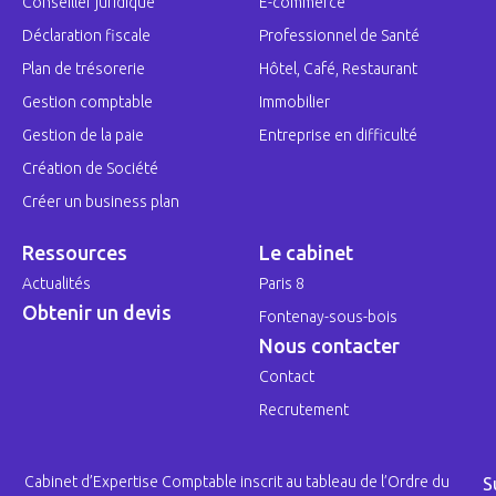
Conseiller juridique
E-commerce
Déclaration fiscale
Professionnel de Santé
Plan de trésorerie
Hôtel, Café, Restaurant
Gestion comptable
Immobilier
Gestion de la paie
Entreprise en difficulté
Création de Société
Créer un business plan
Ressources
Le cabinet
Actualités
Paris 8
Obtenir un devis
Fontenay-sous-bois
Nous contacter
Contact
Recrutement
Cabinet d’Expertise Comptable inscrit au tableau de l’Ordre du
S