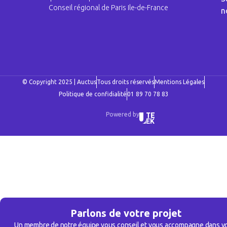
Conseil régional de Paris Ile-de-France
n
© Copyright 2025 | Auctus
Tous droits réservés
Mentions Légales
Politique de confidialité
01 89 70 78 83
Powered by
Parlons de votre projet
Un membre de notre équipe vous conseil et vous accompagne dans v