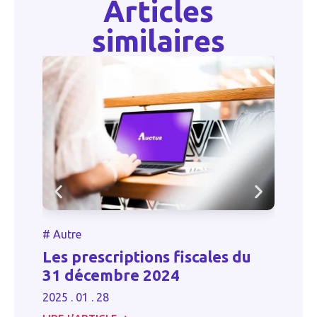
Articles
similaires
#
#
Autre
T
Les prescriptions fiscales du
co
31 décembre 2024
d
2025 . 01 . 28
20