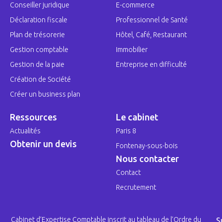
Conseiller juridique
E-commerce
Déclaration fiscale
Professionnel de Santé
Plan de trésorerie
Hôtel, Café, Restaurant
Gestion comptable
Immobilier
Gestion de la paie
Entreprise en difficulté
Création de Société
Créer un business plan
Ressources
Le cabinet
Actualités
Paris 8
Obtenir un devis
Fontenay-sous-bois
Nous contacter
Contact
Recrutement
Cabinet d’Expertise Comptable inscrit au tableau de l’Ordre du
S