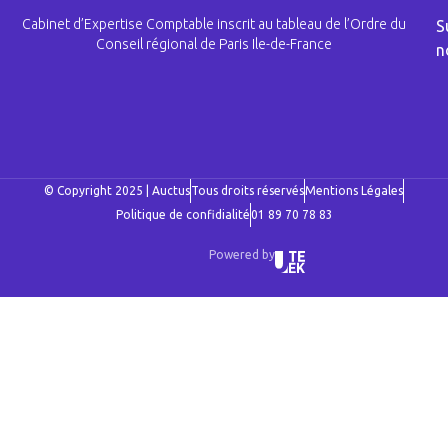
Cabinet d’Expertise Comptable inscrit au tableau de l’Ordre du
S
Conseil régional de Paris Ile-de-France
n
© Copyright 2025 | Auctus
Tous droits réservés
Mentions Légales
Politique de confidialité
01 89 70 78 83
Powered by