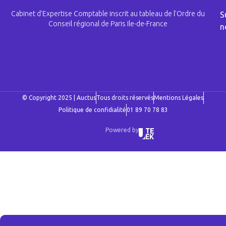
Cabinet d’Expertise Comptable inscrit au tableau de l’Ordre du
S
Conseil régional de Paris Ile-de-France
n
© Copyright 2025 | Auctus
Tous droits réservés
Mentions Légales
Politique de confidialité
01 89 70 78 83
Powered by