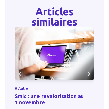
Articles
similaires
#
#
Autre
E
Smic : une revalorisation au
p
1 novembre
r