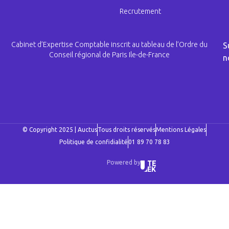
Recrutement
Cabinet d’Expertise Comptable inscrit au tableau de l’Ordre du
S
Conseil régional de Paris Ile-de-France
n
© Copyright 2025 | Auctus
Tous droits réservés
Mentions Légales
Politique de confidialité
01 89 70 78 83
Powered by