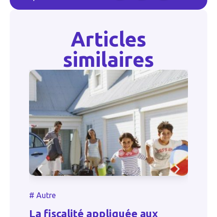
Articles
similaires
#
#
Autre
L
La fiscalité appliquée aux