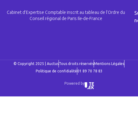
Cabinet d’Expertise Comptable inscrit au tableau de l’Ordre du
S
Conseil régional de Paris Ile-de-France
n
© Copyright 2025 | Auctus
Tous droits réservés
Mentions Légales
Politique de confidialité
01 89 70 78 83
Powered by