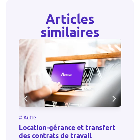
Articles
similaires
#
#
Autre
L’
Location-gérance et transfert
r
des contrats de travail
c