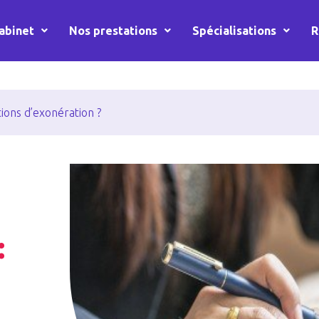
abinet
Nos prestations
Spécialisations
R
itions d’exonération ?
: