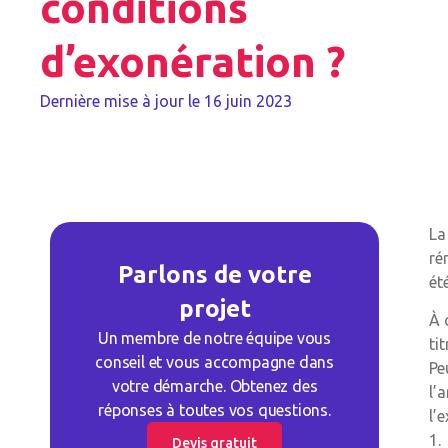
conditions
d’exonération ?
Dernière mise à jour le
16 juin 2023
La
ré
Parlons de votre
ét
projet
À 
Un membre de notre équipe vous
ti
conseil et vous accompagne dans
Pe
votre démarche. Obtenez des
l’
réponses à toutes vos questions.
l’
1.
Devis gratuit