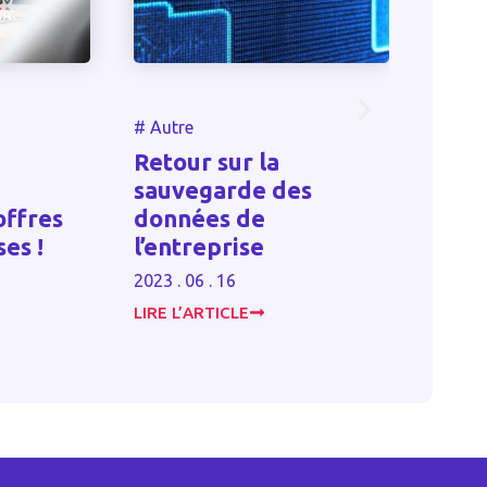
#
Autre
#
Autre
Transmissio
Retour sur la
d’entreprise
sauvegarde des
Dutreil : les
données de
de l’activité
l’entreprise
prépondéra
2023 . 06 . 16
2024 . 10 . 30
LIRE L’ARTICLE
LIRE L’ARTICLE