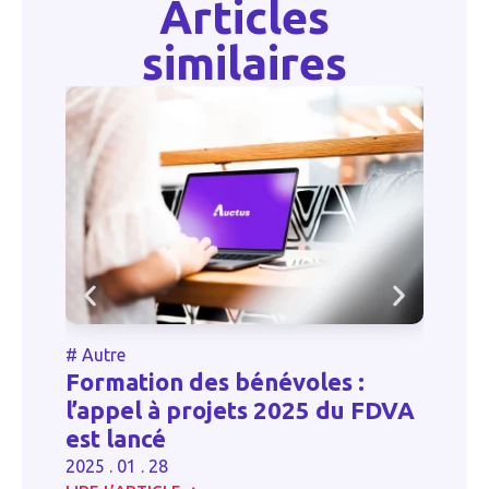
Articles
similaires
#
Autre
#
Formation des bénévoles :
A
l’appel à projets 2025 du FDVA
d
est lancé
d
2025 . 01 . 28
20