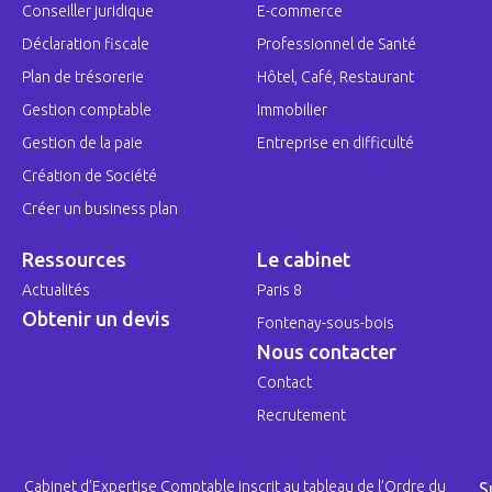
Conseiller juridique
E-commerce
Déclaration fiscale
Professionnel de Santé
Plan de trésorerie
Hôtel, Café, Restaurant
Gestion comptable
Immobilier
Gestion de la paie
Entreprise en difficulté
Création de Société
Créer un business plan
Ressources
Le cabinet
Actualités
Paris 8
Obtenir un devis
Fontenay-sous-bois
Nous contacter
Contact
Recrutement
Cabinet d’Expertise Comptable inscrit au tableau de l’Ordre du
S