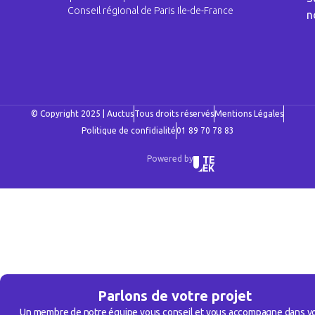
Conseil régional de Paris Ile-de-France
n
© Copyright 2025 | Auctus
Tous droits réservés
Mentions Légales
Politique de confidialité
01 89 70 78 83
Powered by
Parlons de votre projet
Un membre de notre équipe vous conseil et vous accompagne dans v